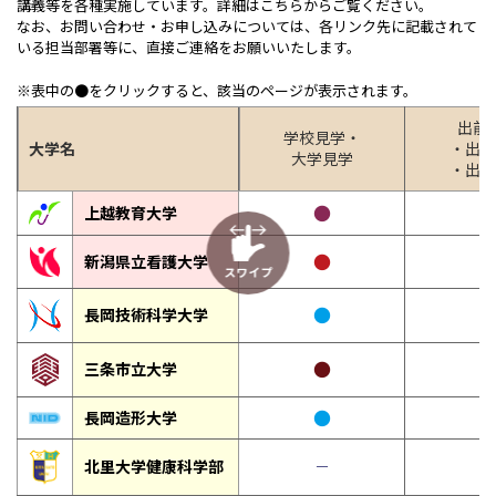
講義等を各種実施しています。詳細はこちらからご覧ください。
なお、お問い合わせ・お申し込みについては、各リンク先に記載されて
いる担当部署等に、直接ご連絡をお願いいたします。
※表中の●をクリックすると、該当のページが表示されます。
出前
学校見学・
大学名
・出前
大学見学
・出張
●
上越教育大学
●
新潟県立看護大学
スワイプ
●
長岡技術科学大学
●
三条市立大学
●
長岡造形大学
北里大学健康科学部
－