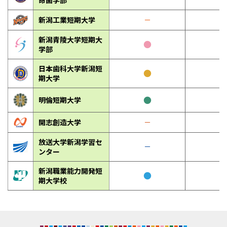
命歯学部
新潟工業短期大学
－
新潟青陵大学短期大
●
学部
日本歯科大学新潟短
●
－
期大学
●
明倫短期大学
－
開志創造大学
－
－
放送大学新潟学習セ
－
－
ンター
新潟職業能力開発短
●
期大学校