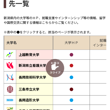
先一覧
新潟県内の大学等のＨＰ、就職支援やインターンシップ等の情報、留学
や国際交流に関する情報はこちらからご覧ください。
※表中の●をクリックすると、該当のページが表示されます。
就職支
大学名
大学ＨＰ
インターン
●
上越教育大学
●
新潟県立看護大学
－
スワイプ
●
長岡技術科学大学
●
三条市立大学
●
長岡造形大学