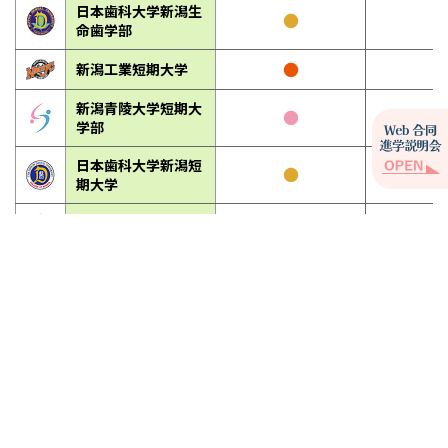
日本歯科大学新潟生
●
－
命歯学部
●
新潟工業短期大学
新潟青陵大学短期大
●
学部
日本歯科大学新潟短
●
期大学
●
明倫短期大学
－
●
開志創造大学
放送大学新潟学習セ
●
－
ンター
新潟職業能力開発短
●
期大学校