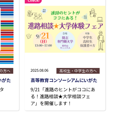
Check!
2025.08.06
の方へ
高校生・中学生の方へ
いがた
高等教育コンソーシアムにいがた
タ
9/21「進路のヒントがココにあ
る！進路相談★大学相談フェ
ア」を開催します！