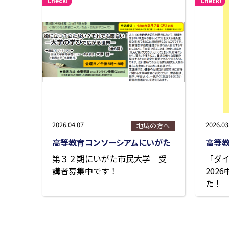
Check!
Check!
2026.04.07
2026.03
地域の方へ
高等教育コンソーシアムにいがた
高等
第３２期にいがた市民大学 受
「ダ
講者募集中です！
202
た！