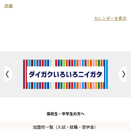
大
詳細
学
カレンダーを表示
Previous
高校生・
中学生の方へ
加盟校一覧（入試・就職・奨学金）