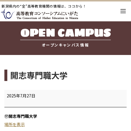
新潟県内の“全”高等教育機関の情報は、ココから！
OPEN CAMPUS
オープンキャンパス情報
開志専門職大学
開
2025年7月27日
志
専
⑰開志専門職大学
門
場所を表示
職