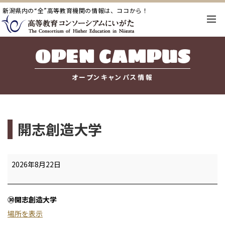
新潟県内の“全”高等教育機関の情報は、ココから！
OPEN CAMPUS
オープンキャンパス情報
開志創造大学
開
2026年8月22日
志
創
㉚開志創造大学
造
場所を表示
大