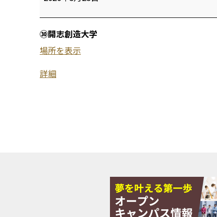
志
創
㉚開志創造大学
造
場所を表示
大
詳細
学