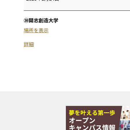
志
創
㉚開志創造大学
造
場所を表示
大
詳細
学
情
報
デ
ザ
イ
ン
学
部