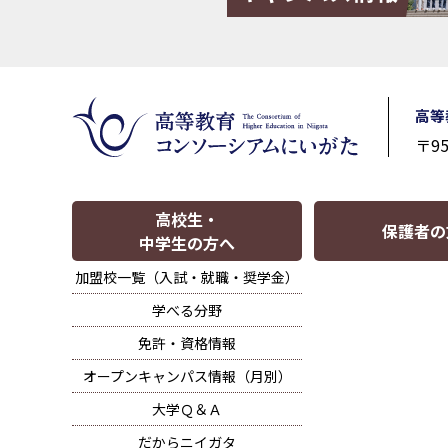
（仮
称・
設
置
高等
〒9
認
可
申
高校生・
保護者の
中学生の方へ
請
加盟校一覧（入試・就職・奨学金）
中）
学べる分野
免許・資格情報
オープンキャンパス情報（月別）
大学Ｑ＆Ａ
だからニイガタ