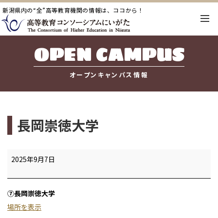
新潟県内の“全”高等教育機関の情報は、ココから！
OPEN CAMPUS
オープンキャンパス情報
長岡崇徳大学
長
2025年9月7日
岡
崇
⑦長岡崇徳大学
徳
場所を表示
大