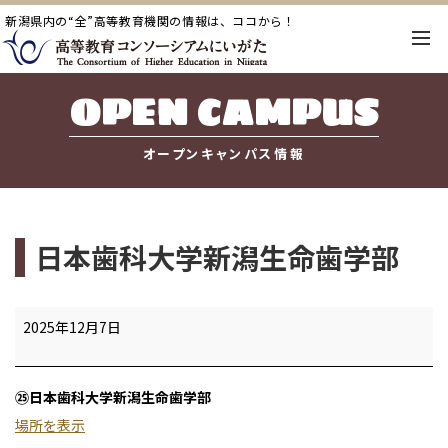
新潟県内の“全”高等教育機関の情報は、ココから！
OPEN CAMPUS
オープンキャンパス情報
日本歯科大学新潟生命歯学部
日
2025年12月7日
本
歯
㉕日本歯科大学新潟生命歯学部
科
場所を表示
大