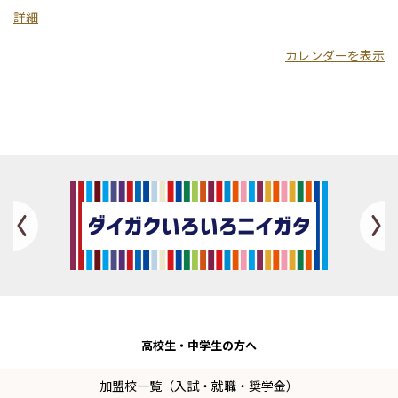
学
詳細
新
カレンダーを表示
潟
生
命
歯
学
部
Previous
高校生・
中学生の方へ
加盟校一覧（入試・就職・奨学金）