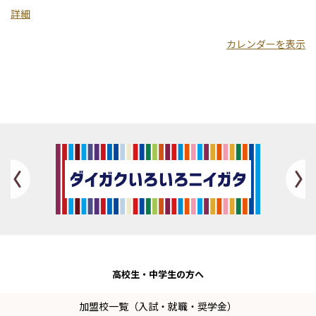
業
詳細
大
カレンダーを表示
学
Previous
高校生・
中学生の方へ
加盟校一覧（入試・就職・奨学金）