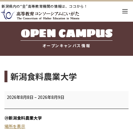
新潟県内の“全”高等教育機関の情報は、ココから！
OPEN CAMPUS
オープンキャンパス情報
新潟食料農業大学
新
2026年8月8日
–
2026年8月9日
潟
食
㉑新潟食料農業大学
料
場所を表示
農