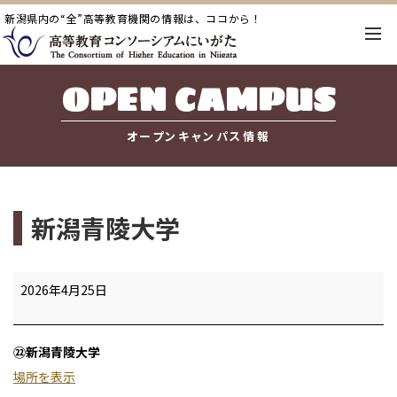
新潟県内の“全”高等教育機関の情報は、ココから！
OPEN CAMPUS
オープンキャンパス情報
新潟青陵大学
新
2026年4月25日
潟
青
㉒新潟青陵大学
陵
場所を表示
大