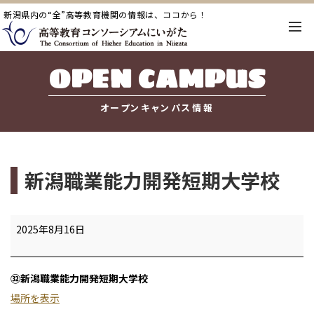
新潟県内の“全”高等教育機関の情報は、ココから！
OPEN CAMPUS
オープンキャンパス情報
新潟職業能力開発短期大学校
新
2025年8月16日
潟
職
㉜新潟職業能力開発短期大学校
業
場所を表示
能