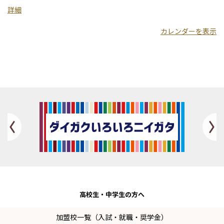
力
詳細
開
カレンダーを表示
発
短
期
大
学
校
Previous
高校生・
中学生の方へ
加盟校一覧（入試・就職・奨学金）