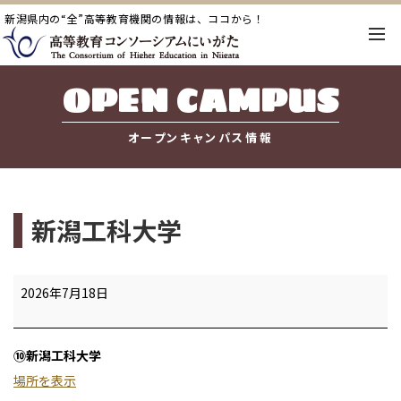
新潟県内の“全”高等教育機関の情報は、ココから！
OPEN CAMPUS
オープンキャンパス情報
新潟工科大学
新
2026年7月18日
潟
工
⑩新潟工科大学
科
場所を表示
大