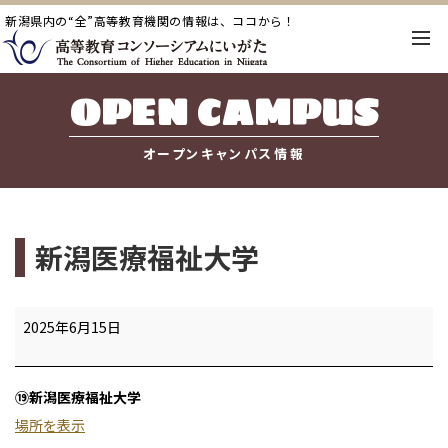
新潟県内の“全”高等教育機関の情報は、ココから！
OPEN CAMPUS
オープンキャンパス情報
新潟医療福祉大学
新
2025年6月15日
潟
医
⑲新潟医療福祉大学
療
場所を表示
福