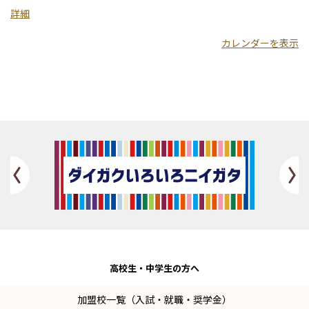
祉
詳細
大
カレンダーを表示
学
Previous
高校生・
中学生の方へ
加盟校一覧（入試・就職・奨学金）