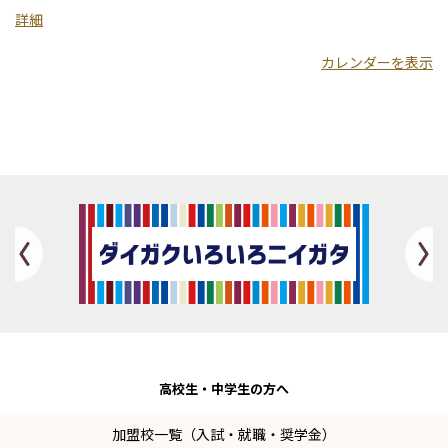
期
詳細
大
カレンダーを表示
学
Previous
高校生・
中学生の方へ
加盟校一覧（入試・就職・奨学金）