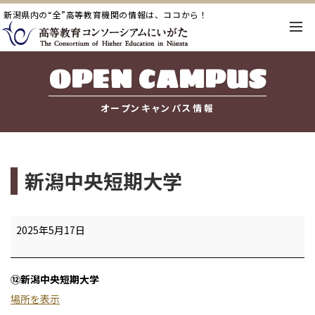
新潟県内の“全”高等教育機関の情報は、ココから！
OPEN CAMPUS
オープンキャンパス情報
新潟中央短期大学
新
2025年5月17日
潟
中
⑫新潟中央短期大学
央
場所を表示
短