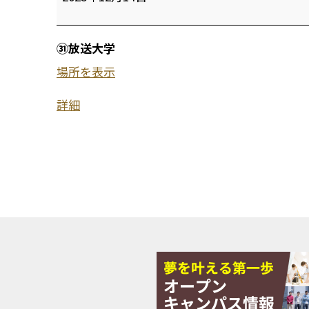
送
大
㉛放送大学
学
場所を表示
新
詳細
潟
学
習
セ
ン
タ
ー