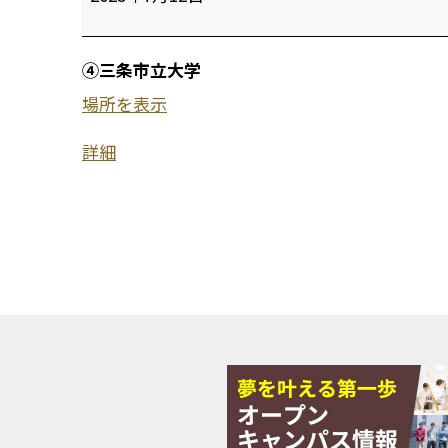
条
市
④三条市立大学
立
場所を表示
大
詳細
学