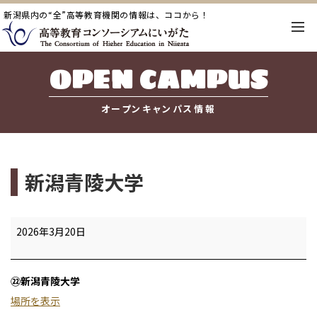
新潟県内の“全”高等教育機関の情報は、ココから！
OPEN CAMPUS
オープンキャンパス情報
新潟青陵大学
新
2026年3月20日
潟
青
㉒新潟青陵大学
陵
場所を表示
大