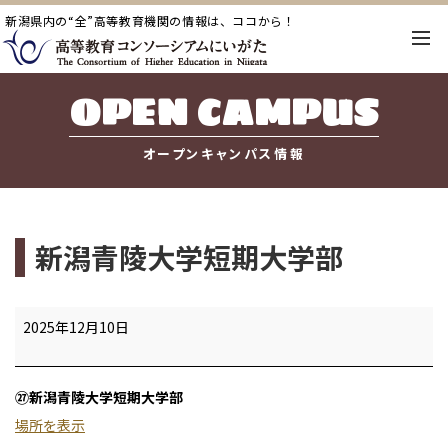
新潟県内の“全”高等教育機関の情報は、ココから！
OPEN CAMPUS
オープンキャンパス情報
新潟青陵大学短期大学部
新
2025年12月10日
潟
青
㉗新潟青陵大学短期大学部
陵
場所を表示
大