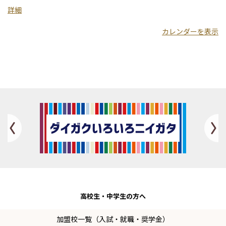
学
詳細
短
カレンダーを表示
期
大
学
部
Previous
高校生・
中学生の方へ
加盟校一覧（入試・就職・奨学金）