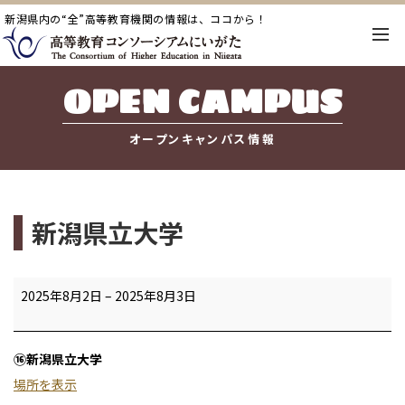
新潟県内の“全”高等教育機関の情報は、ココから！
OPEN CAMPUS
オープンキャンパス情報
新潟県立大学
新
2025年8月2日
–
2025年8月3日
潟
県
⑯新潟県立大学
立
場所を表示
大